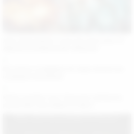
Xbox Game Pass’te 4 oyun için yolun sonu: 15
Ağustos’ta kütüphaneden siliniyorlar
EA resmen el değiştirdi: 55 milyar dolarlık dev
mutabakat tamamlandı
Kutulu oyunların sonu: Oyuncular reaksiyonlu,
pekala lakin satış dataları ne diyor?