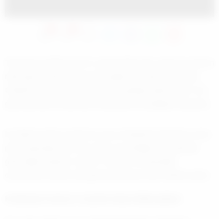
0
0
Terraria bu hafta sonu 15. yılını kutladı. Re-Logic ise oyunun
hâlâ güçlü halde devam edeceğini net biçimde söyledi.
Geliştirici grup, Steam üzerinden yaptığı açıklamada 1.4.6
güncellemesi sonrası için de planların sürdüğünü duyurdu.
En dikkat çeken ayrıntı ise uzun müddettir beklenen cross-
play dayanağı oldu. Re-Logic, bu özelliğin çok yakında
geleceğini açıkladı. Yani PC, konsol ve taşınabilir
oyuncuların birebir dünyada buluşması artık nitekim yakın.
Koleksiyon kutusu ve perde arkası kitabı geliyor