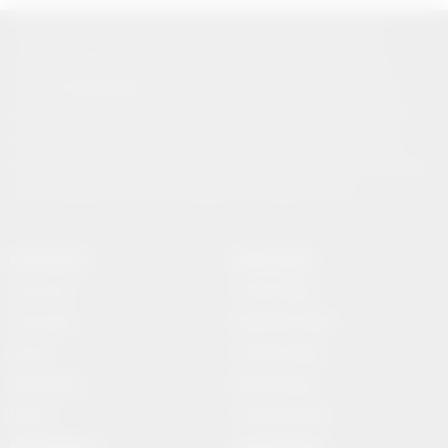
Türkiye'den ve Dünya’dan son dakika haberler, köşe yazıları,
magazinden siyasete, spordan seyahate bütün konuların tek
adresi
OYUN HİLESİ
platformunda; www.oyunhilesi.org haber
içerikleri kaynak gösterilmeden alıntı yapılamaz, kanuna aykırı ve
izinsiz olarak kopyalanamaz, başka yerde yayınlanamaz. Aykırı
işlem yapan kişi/kişiler için yasal başvuru hakkı saklı tutulmaktadır.
www.oyunhilesi.org tercih ettiğiniz için teşekkür ederiz.
SAYFALAR
SERVİSLER
Üye Girişi
Futbol İddaa
Üye Kaydı
Basketbol İddaa
Künye
Hentbol İddaa
Hakkımızda
Bilardo İddaa
İletişim
Voleybol İddaa