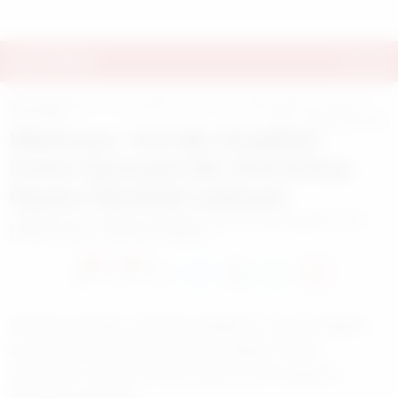
oyunhilesi
Oyun Hilesi İndir | Oyun Hileleri İndir | Oyun Hilesi İndirme Programı
Her Telden
40
22 Mayıs 2026
Warhorse, Yeni Bir Kingdom
Come Oyunuyla Bir Orta Dünya
Oyunu Üzerinde Çalışıyor
0
0
Warhorse Studios, üzerinde çalıştıkları 2 oyun olduğunu
açıkladı. Bunlardan birisi yeni bir Kingdom Come
oyunuyken, oburu bir Orta Dünya (ya da Yüzüklerin