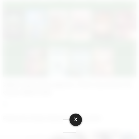
XBOX Game Pass Ağustos 2026 Oyunlarının İlk
Grubu Belirli Oldu
Palworld Online Resmen Duyuruldu!
X