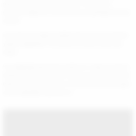
gelecek olan en büyük güncelleme. Hem oyunun
görselleri değişecek, hem de oyunun büyüklüğü iki katına
çıkacak.
Güncellemenin değerli özelliklerinden biri oyun paletinde
yapılan değişiklikler. Evil Empire bu durumu şöyle izah
ediyor:
“Bu değişikliği yapmamızın sebebi mor rengin yeni görsel
tarafımıza pek uymamasıydı. Oyunun yeni sanat idaresinin
biçimine, kıssasına ve Prince of Persia serisine daha uygun
ahenk sağladığını düşünüyoruz.”