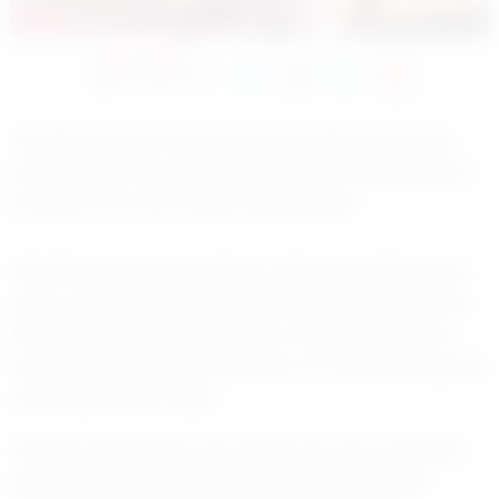
0
0
The Rogue Prince of Persia’ya 21 Kasım’da Second Act
isminde büyük bir güncelleme gelecek ve bu güncelleme
ile prensin mor olan rengi de değiştirilecek.
Ubisoft’un dünyaca ünlü Prince of Persia serisinin bir yan
oyunu olan bu roguelite, Dead Cells’in de geliştiricisi olan
Evil Empire tarafından geliştiriliyor. Mayıs ayında erken
erişime giren oyun güncellemelerle 1.0 versiyonuna gerçek
yol almaya devam ediyor.
Gelecek hafta çıkacak olan Second Act de bu seyahatin
kıymetli duraklarından biri, zira oyuna şimdiye kadar