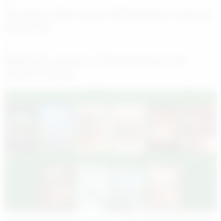
Oyungezer Mecmuamız 2026 Ağustos Sayısıyla
Karşınızda!
ENDLESS Legend 2, Önümüzdeki Ay Tam
Sürüme Geçiyor