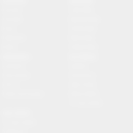
SAYFALAR
SERVİSLER
Üye Girişi
Futbol İddaa
Üye Kaydı
Basketbol İddaa
Künye
Hentbol İddaa
Hakkımızda
Bilardo İddaa
İletişim
Voleybol İddaa
SERVİSLER 2
MULTİMEDYA
Canlı Borsa
Gazeteler
Canlı Sonuçlar
Hava Durumu
Canlı TV
Haber Gönder
Futbol Canlı Sonuçlar
Namaz Vakitleri
TV Yayın Akışları
HIZLI SERVİS
TV Yayın Akışları
Yazarlar Site