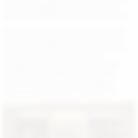
nazaran güncelleyebiliyorsunuz. Özetle, yönetilecek
karakterler konusunda muazzam bir esneklik sunulmuş.
RotTK 8 Remake, yalnızca yüksek sayıda karaktere yer
verilmiş olmasıyla değil, şahsen bu karakterlerin işleniş
biçimi ve size sunabileceği farklı deneyimlerle de övgüyü
hak ediyor. İster ele alınan devrin önde gelen
şahsiyetlerinden birisi olsun ister görece daha düşük
profilli bir karakter, seçtiğiniz bireyle yaşayacağınız
deneyimin farklı hissettirmesi için efor sarfedilmiş,
karşılaştığınız birçok ayrıntıda bunu görüyorsunuz.