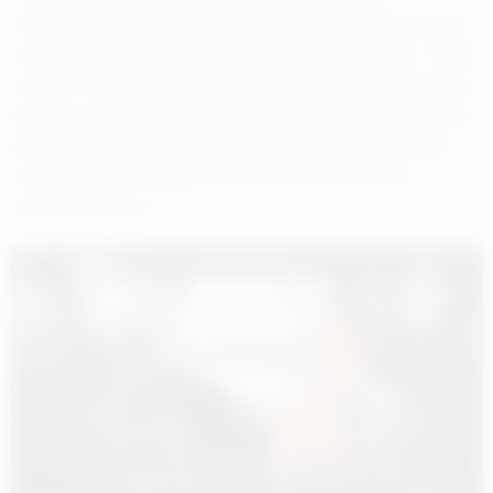
başlarsanız karakteriniz bir yönetici haline geliyor, başıboş
ordunuz da emrinizde bir tertipli orduya dönüşüyor. Özgür
karakter (Free Officer) olarak başlarsanız oyuna, haritada
başınıza nazaran takılıp kentlerde vazifeler alabiliyorsunuz.
Dilerseniz bir yöneticinin buyruğu altına girebiliyor yahut
kendi başıboş ordunuzu kurup bir savaş şefi haline
gelebiliyorsunuz vs. vs.