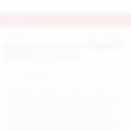
oyunhilesi
Oyun Hilesi İndir | Oyun Hileleri İndir | Oyun Hilesi İndirme Programı
Oyun Hileleri
200
30 Ekim 2024
Romance of the Three Kingdoms
8 Remake – İnceleme
0
0
sBaşlangıçta yine imaller konusunda bir tereddüt var
üzereydi (ki bu işi abartan örnekler hakkında bu tereddüt
hala devam ediyor). Ancak son yıllarda o kadar hoş
örnekler çıktı ki karşımıza, şu durumda bilhassa işini
düzgün yapan yine üretimlere ait pek fazla kaygı ve itiraz