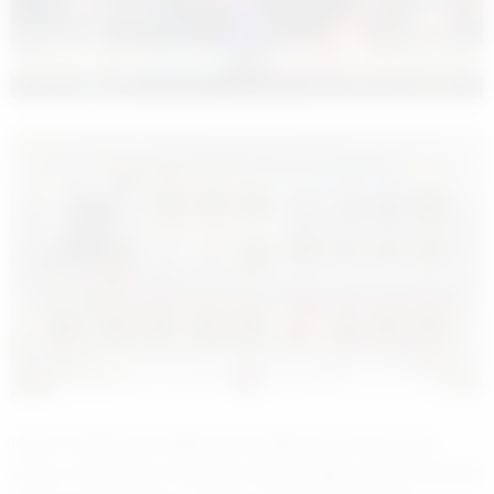
Kader (Destiny) bir diğer yeni özellik olarak karşımıza
çıkıyor. Karakterler ortasında “kader bağı” oyuna dramatik