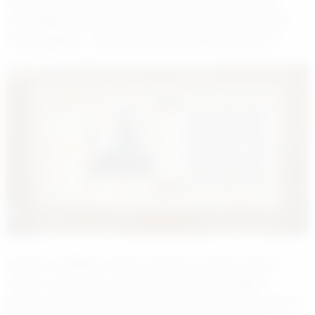
ortada bir savaşta yahut savaş sonrası idam kararıyla
öldürdüğünüz karakterlerin eşleri de sizinle kanlı bıçaklı
hale gelebiliyor. Yani eş konusu da değerli bir konu 🙂
Karakter özellikleri (Traits) hakkında da birkaç kelam
edelim. Her karakter için geçerli olmasa da değerli
başarılara imza atmış, tarihe geçmiş, nam yapmış isimlerin