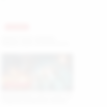
OYUN HILELERI
Assassin’s Creed’in mukadderatı
değişebilir: Ubisoft eski direktörünü yine
vazifeye getirdi
OYUN HILELERI
Xbox Game Pass’te 4 oyun için yolun sonu:
15 Ağustos’ta kütüphaneden siliniyorlar