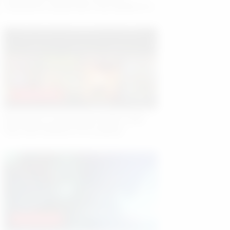
reaksiyonlu, pekala lakin satış dataları ne
diyor?
OYUN HILELERI
Microsoft’un zımnî projesi deşifre oldu:
Xbox 360 klasikleri PC’ye geliyor
OYUN HILELERI