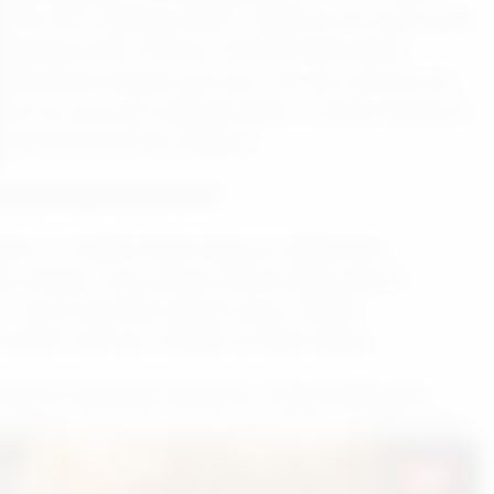
Kick-Off!’u Nintendo Switch 2 platformu için resmi olarak
piyasaya sürdü. Windsor merkezli şirketin global
duyurusuna nazaran yeni oyun, hem tek oyunculu hem
de çok oyunculu modlarda süratli ve yüksek tempolu bir
yeşil saha tecrübesi vadediyor.
yunlara kadar geniş içerik
un ve kulübün lisanslı olarak yer aldığı üretim,
ihine damga vurmuş efsane isimlere kadar geniş bir
 oyunun taşınabilir yapısına uygun, süratlice
ı esneten özel oyun modlarını şu halde sıralıyor:
de bir düzenlenen dünyanın en itibarlı milletlerarası
 idaresini üstlenerek global şampiyonluk için uğraş veriyor.