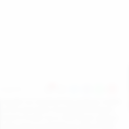
0
News
Taşınabilir oyun dünyasında futbol simülasyonu rekabeti
yeni bir boyuta taşındı. Konami Digital Entertainment,
esaslı Pro Evolution Soccer (PES) mirasının çağdaş bir
uzantısı olarak konumlandırdığı yeni üretimi eFootball