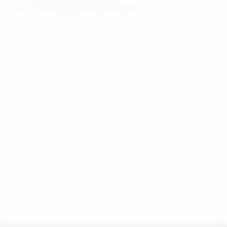
5
efsane oyunu Most Wanted,
yeni bir sızıntıya nazaran geri
dönmeye hazırlanıyor