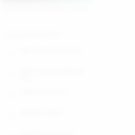
Terrinoth: Heroes of Descent – İnceleme
KATEGORİNİN POPÜLERLERİ
Agarz gold hilesi için tıklayın
1
agarz.com sınırsız gold kasma
2
hilesi
Agarz süper gold hilesi
3
android oyun hileleri
4
Need for Speed serisinin