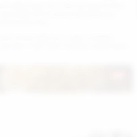
la da dikkat çekiyor. Bir evvelki oyun tepeyi 81.096 eş
 sayı şimdiden 181.775 oyuncuya ulaşmış bulunuyor.
 da imza atmış oluyor.
 küme, Premium Edition için ön sipariş verenlerden
 sayı daha ne kadar üstlere tırmanacak, yarından itibaren