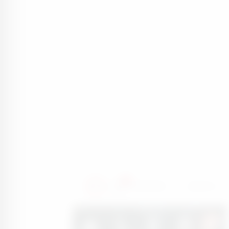
0
BEĞENDİM
ABONE OL