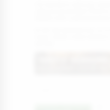
FH6, Steam’deki eş vakitli oyuncu sayısıy
vakitli oyuncuyla görmüşken FH6 için bu
Böylelikle serinin en güzel performansına
Bir sefer daha hatırlamakta yarar var, bu
oluşuyor. Standart versiyonu alanlarla bu
göreceğiz.
Oyuncu