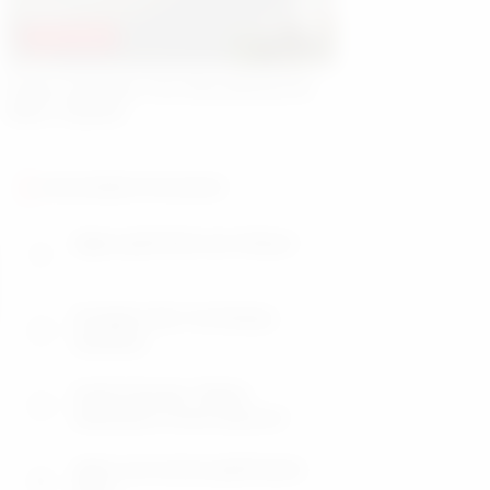
HER TELDEN
Project Zomboid, Yeni Güncellemesi İle
Rekor Tazeledi
KATEGORİNİN POPÜLERLERİ
Agarz gold hilesi için tıklayın
1
Dredge’in DLC Yol Haritası
2
Açıklandı
İsmail Çokçalış: ‘İtalyan
3
defanslarını örnek alıyorum’
agarz.com sınırsız gold kasma
4