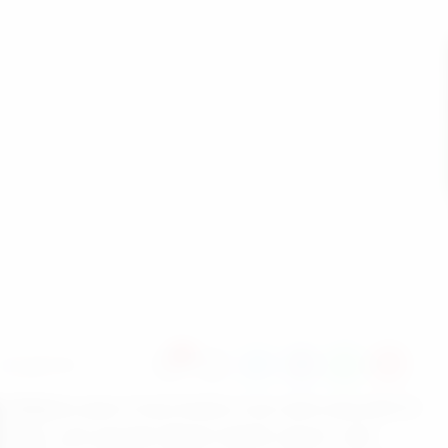
0
News
Bildiğimiz üzere Forza Horizon 6 için resmi çıkış tarihi 19
Mayıs, yani yarından itibaren bizimle olacak. Lakin