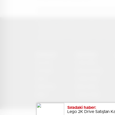
Türkiye'den ve Dünya’dan son dakika haberler, 
www.oyunhilesi.org haber içerikleri kaynak göst
yapan kişi/kişiler için yasal başvuru hakkı saklı 
SAYFALAR
SERVİSLER
Üye Girişi
Futbol İddaa
Üye Kaydı
Basketbol İddaa
Künye
Hentbol İddaa
Hakkımızda
Bilardo İddaa
İletişim
Voleybol İddaa
Sıradaki haber:
Lego 2K Drive Satıştan Ka
www.oyunhilesi.org
Veri politikasındaki amaçlarla sınırlı ve mevzuata uygun şekilde çerez konumlandırmaktayız