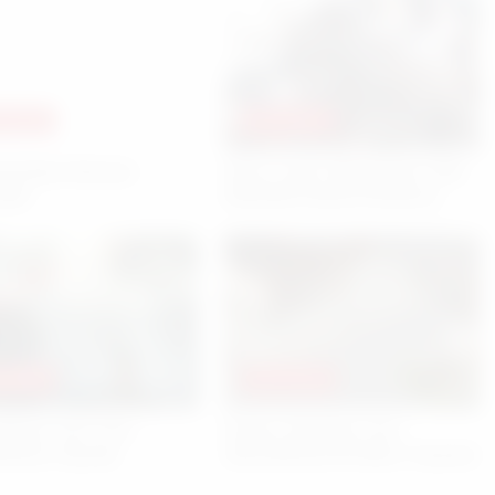
TELDEN
HER TELDEN
ld Online Resmen
Henry Cavill, Warhammer 40K
ldu!
Dizisinde Kamera Karşısına
Geçeceğini Doğruladı
TELDEN
HER TELDEN
Marine 2’nin Yeni
Project Zomboid, Yeni
lemesi Yayında
Güncellemesi İle Rekor Tazeledi