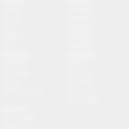
SAYFALAR
SERVİSLER
Üye Girişi
Futbol İddaa
Üye Kaydı
Basketbol İddaa
Künye
Hentbol İddaa
Hakkımızda
Bilardo İddaa
İletişim
Voleybol İddaa
SERVİSLER 2
MULTİMEDYA
Canlı Borsa
Gazeteler
Canlı Sonuçlar
Hava Durumu
Canlı TV
Haber Gönder
Futbol Canlı Sonuçlar
Namaz Vakitleri
TV Yayın Akışları
HIZLI SERVİS
TV Yayın Akışları
Yazarlar Site