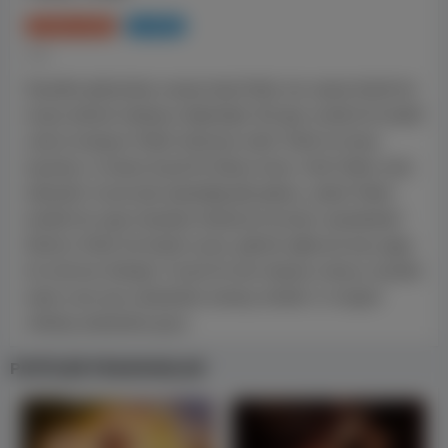
15 Ekim 2021
1s 37dk
Tür:
Hayalleri gökyüzüne uzanan kirpi Holly, her zaman büyük bir
tavşan ailesine katılmayı düşlemiştir. Bir gün, komik bir tesadüf
sonucu komşusu Walter hafızasını yitirir. Holly bu fırsatı
kaçırmaz ve hemen hayali bir hikaye kurar. Artık Walter onun
babasıdır! Ancak işler planladığı gibi gitmez, çünkü Walter
kendini bir çizgi romandan fırlamış bir şövalye sanmaktadır!
Böylece Holly’nin küçük oyunu, giderek eğlenceli ama çılgın
bir serüvene dönüşür. Gerçek bir aile olmanın yoluysa, hayaller
kadar sıcak ama yalanlardan arınmış; dostluk ve sevgiyle
örülmüş adımlardan geçer.
POPÜLER FRAGMANLAR