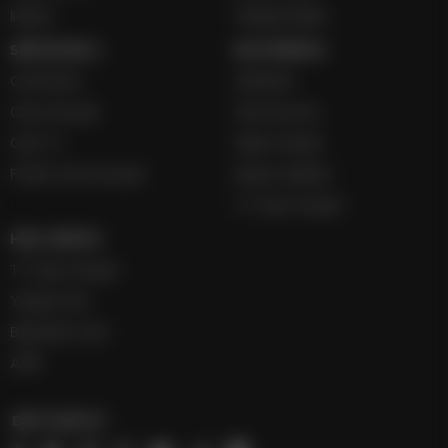
İletişim
Voleybol İddaa
SERVİSLER 2
MULTİMEDYA
Canlı Borsa
Gazeteler
Canlı Sonuçlar
Hava Durumu
Canlı TV
Haber Gönder
Futbol Canlı Sonuçlar
Namaz Vakitleri
TV Yayın Akışları
HIZLI SERVİS
TV Yayın Akışları
Yazarlar Site
Basketbol Canlı
AMP
BİZİ TAKİP ET