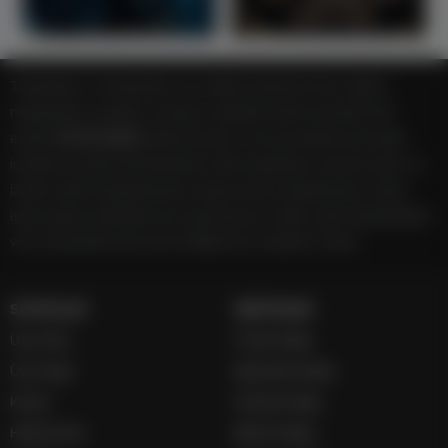
Türkiye'den ve Dünya’dan son dakika haberler, köşe yazıları,
magazinden siyasete, spordan seyahate bütün konuların tek
adresi
OYUN HİLESİ
platformunda; www.oyunhilesi.org haber
içerikleri kaynak gösterilmeden alıntı yapılamaz, kanuna aykırı ve
izinsiz olarak kopyalanamaz, başka yerde yayınlanamaz. Aykırı
işlem yapan kişi/kişiler için yasal başvuru hakkı saklı tutulmaktadır.
www.oyunhilesi.org tercih ettiğiniz için teşekkür ederiz.
SAYFALAR
SERVİSLER
Üye Girişi
Futbol İddaa
Üye Kaydı
Basketbol İddaa
Künye
Hentbol İddaa
Hakkımızda
Bilardo İddaa